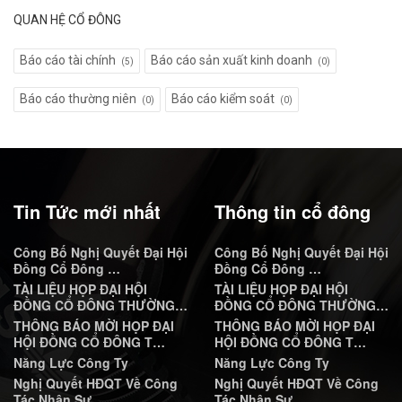
QUAN HỆ CỔ ĐÔNG
Báo cáo tài chính
Báo cáo sản xuất kinh doanh
(5)
(0)
Báo cáo thường niên
Báo cáo kiểm soát
(0)
(0)
Tin Tức mới nhất
Thông tin cổ đông
Công Bố Nghị Quyết Đại Hội
Công Bố Nghị Quyết Đại Hội
Đồng Cổ Đông …
Đồng Cổ Đông …
TÀI LIỆU HỌP ĐẠI HỘI
TÀI LIỆU HỌP ĐẠI HỘI
ĐỒNG CỔ ĐÔNG THƯỜNG…
ĐỒNG CỔ ĐÔNG THƯỜNG…
THÔNG BÁO MỜI HỌP ĐẠI
THÔNG BÁO MỜI HỌP ĐẠI
HỘI ĐỒNG CỔ ĐÔNG T…
HỘI ĐỒNG CỔ ĐÔNG T…
Năng Lực Công Ty
Năng Lực Công Ty
Nghị Quyết HĐQT Về Công
Nghị Quyết HĐQT Về Công
Tác Nhân Sự
Tác Nhân Sự