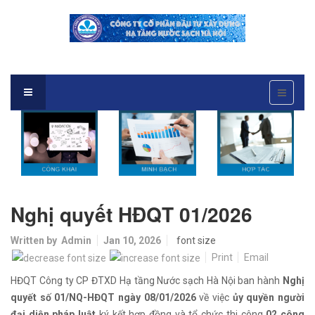
Nghị quyết HĐQT 01/2026
Written by
Admin
Jan 10, 2026
font size
Print
Email
HĐQT Công ty CP ĐTXD Hạ tầng Nước sạch Hà Nội ban hành
Nghị
quyết số 01/NQ-HĐQT ngày 08/01/2026
về việc
ủy quyền người
đại diện pháp luật
ký kết hợp đồng và tổ chức thi công
02 công