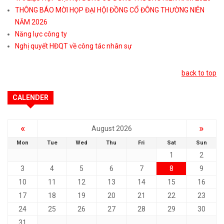
THÔNG BÁO MỜI HỌP ĐẠI HỘI ĐỒNG CỔ ĐÔNG THƯỜNG NIÊN
NĂM 2026
Năng lực công ty
Nghị quyết HĐQT về công tác nhân sự
back to top
CALENDER
«
»
August 2026
Mon
Tue
Wed
Thu
Fri
Sat
Sun
1
2
3
4
5
6
7
8
9
10
11
12
13
14
15
16
17
18
19
20
21
22
23
24
25
26
27
28
29
30
31