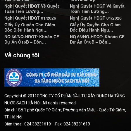
Nghị Quyết HĐQT Về Quyết
Nghị Quyết HĐQT Về Quyết
Toán Tiền Lương…
Toán Tiền Lương…
Nghị Quyết HĐQT 01/2026
Nghị Quyết HĐQT 01/2026
Giấy Ủy Quyền Cho Giám
Giấy Ủy Quyền Cho Giám
Đốc Điều Hành Ngu…
Đốc Điều Hành Ngu…
NQ 66/NQ-HĐQT: Khoán CF
NQ 66/NQ-HĐQT: Khoán CF
Dự Án Ô16B – Đốn…
Dự Án Ô16B – Đốn…
Về chúng tôi
Copyright ® 2011CÔNG TY CỔ PHẦN ĐẦU TƯ XÂY DỰNG HẠ TẦNG
NƯỚC SẠCH HÀ NỘI. All rights reserved.
Địa chỉ: Số 1 phố Quốc Tử Giám, Phường Văn Miếu - Quốc Tử Giám,
TP Hà Nội
Điện thoại: 024.38231619 – Fax: 024.38231619